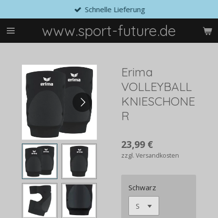
Schnelle Lieferung
Zum
Hauptinhalt
www.sport-future.de
springen
Erima
VOLLEYBALL
KNIESCHONE
R
23,99 €
zzgl. Versandkosten
Schwarz