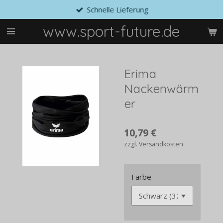
Schnelle Lieferung
Zum
Hauptinhalt
www.sport-future.de
springen
Erima
Nackenwärm
er
10,79 €
zzgl. Versandkosten
Farbe