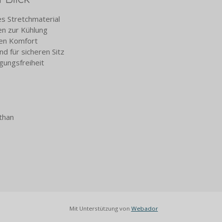
es Stretchmaterial
n zur Kühlung
en Komfort
d für sicheren Sitz
gungsfreiheit
than
Mit Unterstützung von
Webador