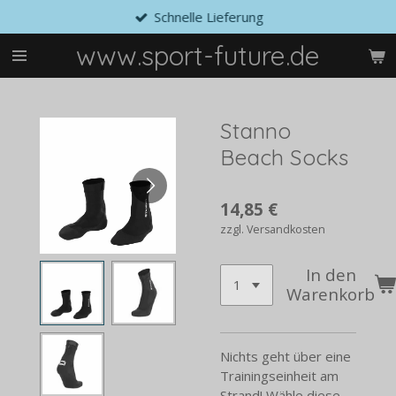
Schnelle Lieferung
Zum
Hauptinhalt
www.sport-future.de
springen
Stanno
Beach Socks
14,85 €
zzgl. Versandkosten
In den
Warenkorb
Nichts geht über eine
Trainingseinheit am
Strand! Wähle diese