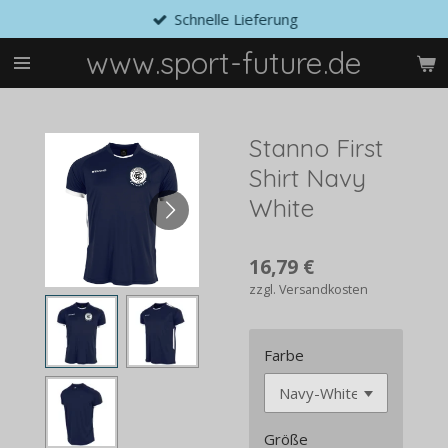
Schnelle Lieferung
Zum
Hauptinhalt
www.sport-future.de
springen
Stanno First
Shirt Navy
White
16,79 €
zzgl. Versandkosten
Farbe
Größe