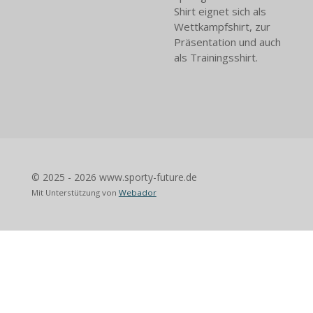
Shirt eignet sich als
Wettkampfshirt, zur
Präsentation und auch
als Trainingsshirt.
© 2025 - 2026 www.sporty-future.de
Mit Unterstützung von
Webador