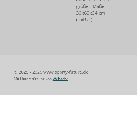
größer. Maße:
33x63x34 cm
(HxBxT).
© 2025 - 2026 www.sporty-future.de
Mit Unterstützung von
Webador