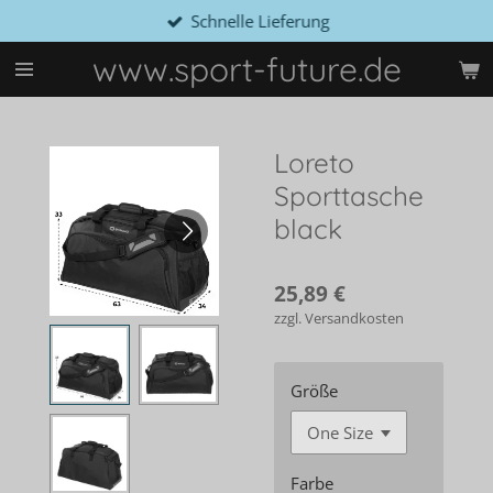
Schnelle Lieferung
Zum
Hauptinhalt
www.sport-future.de
springen
Loreto
Sporttasche
black
25,89 €
zzgl. Versandkosten
Größe
Farbe