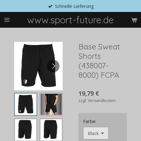
Schnelle Lieferung
Zum
Hauptinhalt
www.sport-future.de
springen
Base Sweat
Shorts
(438007-
8000) FCPA
19,79 €
zzgl. Versandkosten
Farbe