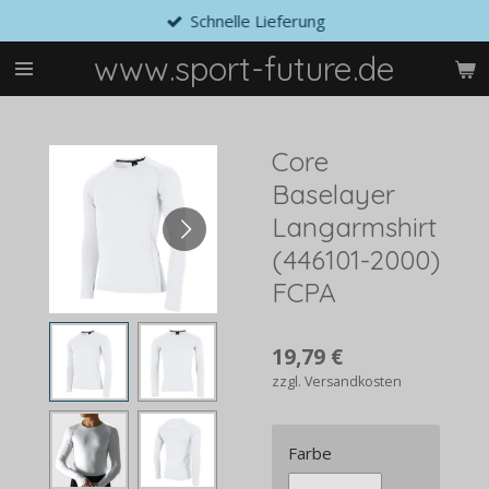
Schnelle Lieferung
Zum
Hauptinhalt
www.sport-future.de
springen
Core
Baselayer
Langarmshirt
(446101-2000)
FCPA
19,79 €
zzgl. Versandkosten
Farbe