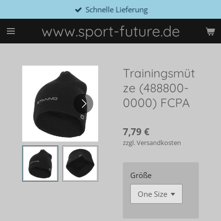
Schnelle Lieferung
Zum
Hauptinhalt
www.sport-future.de
springen
Trainingsmüt
ze (488800-
0000) FCPA
7,79 €
zzgl. Versandkosten
Größe