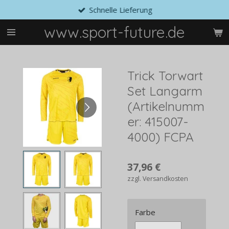
Schnelle Lieferung
Zum
Hauptinhalt
www.sport-future.de
springen
Trick Torwart
Set Langarm
(Artikelnumm
er: 415007-
4000) FCPA
37,96 €
zzgl. Versandkosten
Farbe